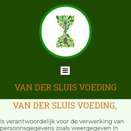
VAN DER SLUIS VOEDING
VAN DER SLUIS VOEDING,
is verantwoordelijk voor de verwerking van
persoonsgegevens zoals weergegeven in